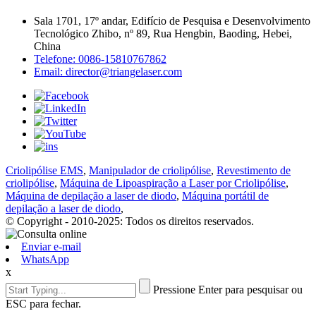
Sala 1701, 17º andar, Edifício de Pesquisa e Desenvolvimento
Tecnológico Zhibo, nº 89, Rua Hengbin, Baoding, Hebei,
China
Telefone: 0086-15810767862
Email: director@triangelaser.com
Criolipólise EMS
,
Manipulador de criolipólise
,
Revestimento de
criolipólise
,
Máquina de Lipoaspiração a Laser por Criolipólise
,
Máquina de depilação a laser de diodo
,
Máquina portátil de
depilação a laser de diodo
,
© Copyright - 2010-2025: Todos os direitos reservados.
Enviar e-mail
WhatsApp
x
Pressione Enter para pesquisar ou
ESC para fechar.