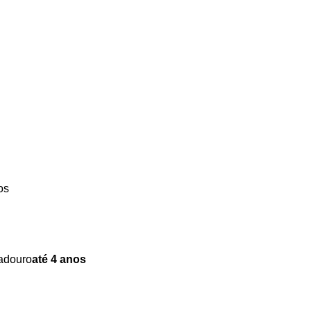
os
radouro
até 4 anos