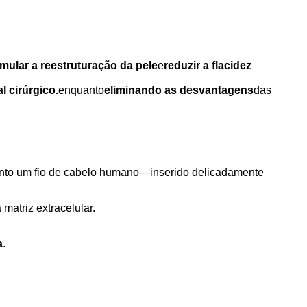
imular a reestruturação da pele
e
reduzir a flacidez
l cirúrgico.
enquanto
eliminando as desvantagens
das
nto um fio de cabelo humano—inserido delicadamente
 matriz extracelular.
a
.