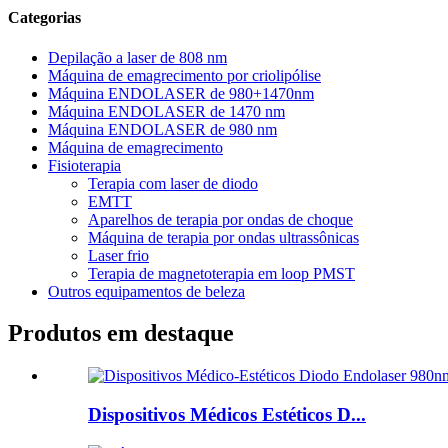
Categorias
Depilação a laser de 808 nm
Máquina de emagrecimento por criolipólise
Máquina ENDOLASER de 980+1470nm
Máquina ENDOLASER de 1470 nm
Máquina ENDOLASER de 980 nm
Máquina de emagrecimento
Fisioterapia
Terapia com laser de diodo
EMTT
Aparelhos de terapia por ondas de choque
Máquina de terapia por ondas ultrassônicas
Laser frio
Terapia de magnetoterapia em loop PMST
Outros equipamentos de beleza
Produtos em destaque
Dispositivos Médicos Estéticos D...