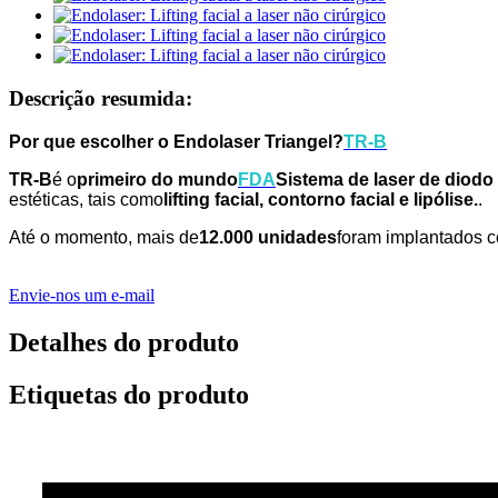
Descrição resumida:
Por que escolher o Endolaser Triangel?
TR-B
TR-B
é o
primeiro do mundo
FDA
Sistema de laser de diod
estéticas, tais como
lifting facial, contorno facial e lipólise.
.
Até o momento, mais de
12.000 unidades
foram implantados 
Envie-nos um e-mail
Detalhes do produto
Etiquetas do produto