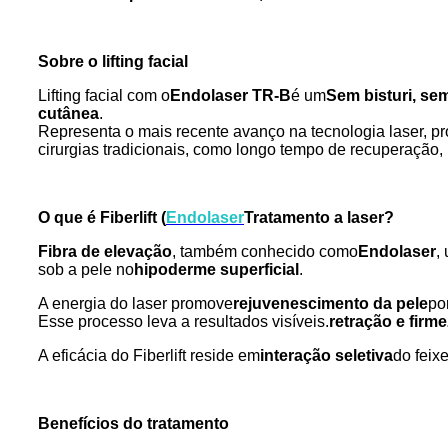
Sobre o lifting facial
Lifting facial com o
Endolaser TR-B
é um
Sem bisturi, sem
cutânea
.
Representa o mais recente avanço na tecnologia laser, p
cirurgias tradicionais, como longo tempo de recuperação, r
O que é Fiberlift (
Endol
aser
Tratamento a laser?
Fibra de elevação
, também conhecido como
Endol
aser
,
sob a pele no
hipoderme superficial
.
A energia do laser promove
rejuvenescimento da pele
po
Esse processo leva a resultados visíveis.
retração e firm
A eficácia do Fiberlift reside em
interação seletiva
do feix
Benefícios do tratamento