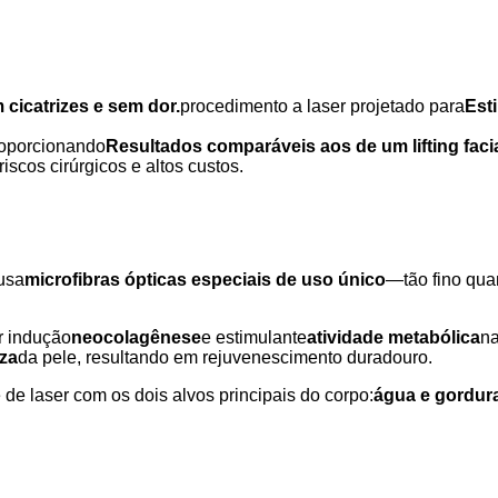
 cicatrizes e sem dor.
procedimento a laser projetado para
Est
roporcionando
Resultados comparáveis ​​aos de um lifting facia
iscos cirúrgicos e altos custos.
 usa
microfibras ópticas especiais de uso único
—tão fino qua
r indução
neocolagênese
e estimulante
atividade metabólica
na
eza
da pele, resultando em rejuvenescimento duradouro.
e de laser com os dois alvos principais do corpo:
água e gordur