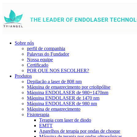
Sobre nós
perfil de companhia
Palavras do Fundador
Nossa equipe
Certificado
POR QUE NOS ESCOLHER?
Produtos
Depilação a laser de 808 nm
Máquina de emagrecimento por criolipólise
Máquina ENDOLASER de 980+1470nm
Máquina ENDOLASER de 1470 nm
Máquina ENDOLASER de 980 nm
Máquina de emagrecimento
Fisioterapia
Terapia com laser de diodo
EMTT
Aparelhos de terapia por ondas de choque
Máquina de terapia por ondas ultrassônicas