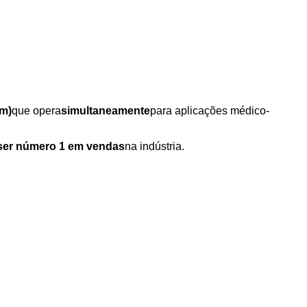
nm)
que opera
simultaneamente
para aplicações médico-
ser número 1 em vendas
na indústria.