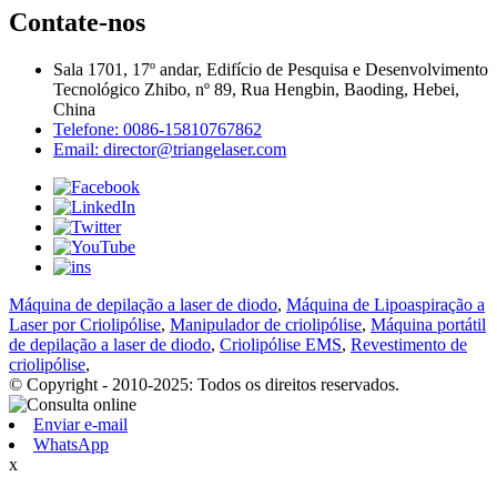
Contate-nos
Sala 1701, 17º andar, Edifício de Pesquisa e Desenvolvimento
Tecnológico Zhibo, nº 89, Rua Hengbin, Baoding, Hebei,
China
Telefone: 0086-15810767862
Email: director@triangelaser.com
Máquina de depilação a laser de diodo
,
Máquina de Lipoaspiração a
Laser por Criolipólise
,
Manipulador de criolipólise
,
Máquina portátil
de depilação a laser de diodo
,
Criolipólise EMS
,
Revestimento de
criolipólise
,
© Copyright - 2010-2025: Todos os direitos reservados.
Enviar e-mail
WhatsApp
x