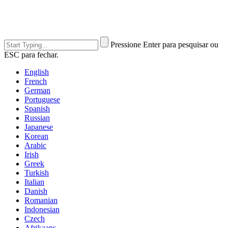
Pressione Enter para pesquisar ou
ESC para fechar.
English
French
German
Portuguese
Spanish
Russian
Japanese
Korean
Arabic
Irish
Greek
Turkish
Italian
Danish
Romanian
Indonesian
Czech
Afrikaans