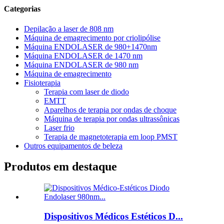
Categorias
Depilação a laser de 808 nm
Máquina de emagrecimento por criolipólise
Máquina ENDOLASER de 980+1470nm
Máquina ENDOLASER de 1470 nm
Máquina ENDOLASER de 980 nm
Máquina de emagrecimento
Fisioterapia
Terapia com laser de diodo
EMTT
Aparelhos de terapia por ondas de choque
Máquina de terapia por ondas ultrassônicas
Laser frio
Terapia de magnetoterapia em loop PMST
Outros equipamentos de beleza
Produtos em destaque
Dispositivos Médicos Estéticos D...