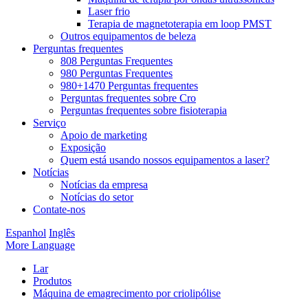
Laser frio
Terapia de magnetoterapia em loop PMST
Outros equipamentos de beleza
Perguntas frequentes
808 Perguntas Frequentes
980 Perguntas Frequentes
980+1470 Perguntas frequentes
Perguntas frequentes sobre Cro
Perguntas frequentes sobre fisioterapia
Serviço
Apoio de marketing
Exposição
Quem está usando nossos equipamentos a laser?
Notícias
Notícias da empresa
Notícias do setor
Contate-nos
Espanhol
Inglês
More Language
Lar
Produtos
Máquina de emagrecimento por criolipólise