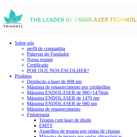
Sobre nós
perfil de companhia
Palavras do Fundador
Nossa equipe
Certificado
POR QUE NOS ESCOLHER?
Produtos
Depilação a laser de 808 nm
Máquina de emagrecimento por criolipólise
Máquina ENDOLASER de 980+1470nm
Máquina ENDOLASER de 1470 nm
Máquina ENDOLASER de 980 nm
Máquina de emagrecimento
Fisioterapia
Terapia com laser de diodo
EMTT
Aparelhos de terapia por ondas de choque
Máquina de terapia por ondas ultrassônicas