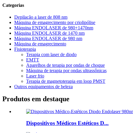
Categorias
Depilação a laser de 808 nm
Máquina de emagrecimento por criolipólise
Máquina ENDOLASER de 980+1470nm
Máquina ENDOLASER de 1470 nm
Máquina ENDOLASER de 980 nm
Máquina de emagrecimento
Fisioterapia
Terapia com laser de diodo
EMTT
Aparelhos de terapia por ondas de choque
Máquina de terapia por ondas ultrassônicas
Laser frio
Terapia de magnetoterapia em loop PMST
Outros equipamentos de beleza
Produtos em destaque
Dispositivos Médicos Estéticos D...