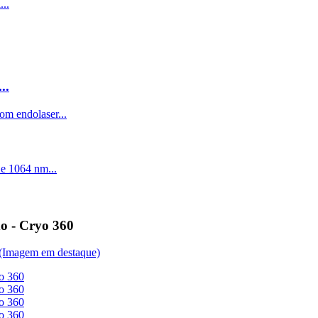
..
do - Cryo 360